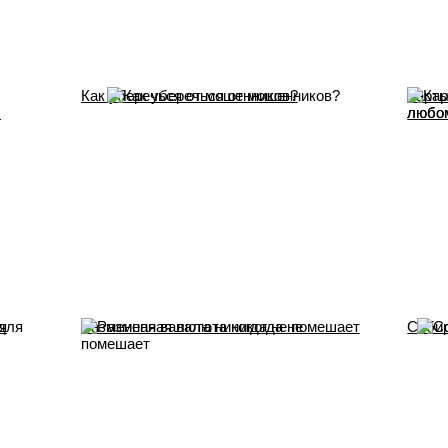
Как уберечься от мошенников?
Карты
л
любо
я
Разменная валюта никогда не помешает
Собир