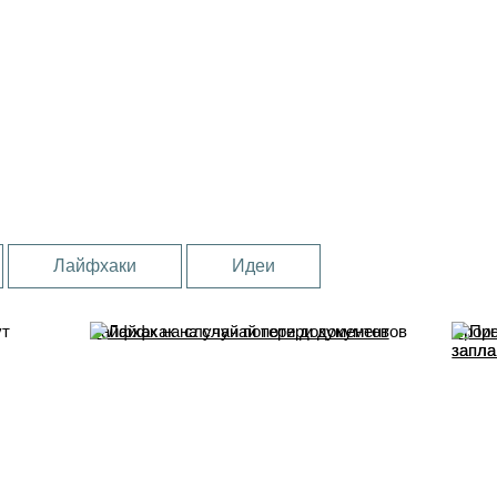
Лайфхаки
Идеи
Лайфхак на случай потери документов
Проин
запла