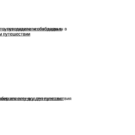
-путеводители необходимы в
м путешествии
аем аптечку для путешествия