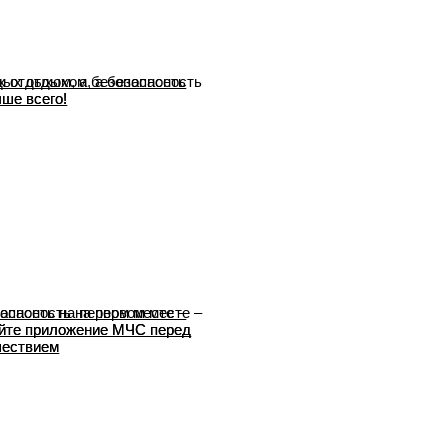
 отдыхом, а безопасность
ше всего!
асность на первом месте –
йте приложение МЧС перед
шествием