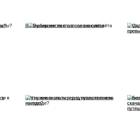
ты?
Выбираем места в салоне самолёта
Отдых
превы
 в
Что нужно знать перед путешествием на
Безоп
поезде?
скача
путе