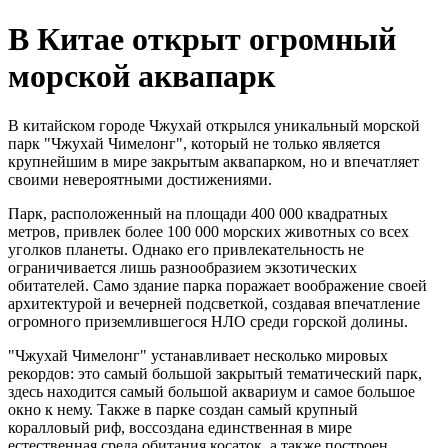
В Китае открыт огромный
морской аквапарк
В китайском городе Чжухай открылся уникальный морской
парк "Чжухай Чимелонг", который не только является
крупнейшим в мире закрытым аквапарком, но и впечатляет
своими невероятными достижениями.
Парк, расположенный на площади 400 000 квадратных
метров, привлек более 100 000 морских животных со всех
уголков планеты. Однако его привлекательность не
ограничивается лишь разнообразием экзотических
обитателей. Само здание парка поражает воображение своей
архитектурой и вечерней подсветкой, создавая впечатление
огромного приземлившегося НЛО среди горской долины.
"Чжухай Чимелонг" устанавливает несколько мировых
рекордов: это самый большой закрытый тематический парк,
здесь находится самый большой аквариум и самое большое
окно к нему. Также в парке создан самый крупный
коралловый риф, воссоздана единственная в мире
естественная среда обитания косаток, а также построен