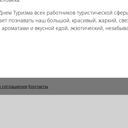
с Днем Туризма всех работников туристической сфер
тает познавать наш большой, красивый, жаркий, св
ароматами и вкусной едой, экзотический, незабыв
и соглашения
Контакты