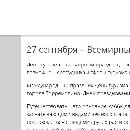
27 сентября – Всемирн
День туризма – всемирный праздник, по
возможно – сотрудникам сферы туризма 
Международный праздник День туризма у
городе Торремолино. Днем праздновани
Путешествовать – это основное хобби д
захватывающими видами земного шара, с
познакомиться с людьми других рас и ре
впечатлений и эмоций в жизни любого ч